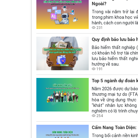
Ngoài?
Trong vài năm trở lại đ
trong phim khoa học vi
hành, cách con người là
231
Quy định bảo lưu bảo 
Bảo hiểm thất nghiệp (
có khoản hỗ trợ tài chí
lưu bảo hiểm thất nghi
hưởng về sau.
191
Top 5 ngành dự đoán k
Năm 2026 được dự báo l
thương mại tự do (FTA
hòa về ứng dụng thực 
"khát" nhân lực không
nghiệm có lộ trình chu
254
Cẩm Nang Toàn Diện:
Trong bối cảnh nền kinh