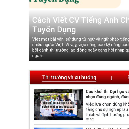
hà
Bí quyết để trở thành một 
h thức đối với
iệt là trong
Tìm Việc tốt sẽ giúp bạn bạn hiểu biết hơn về nhữ
công ty nước
muốn thăng tiến trong sự nghiệp và trở thành một
dụng chúng vào công việc của bạn.
Thị trường và xu hướng
Các khối thi Đại học 
chọn đúng ngành, đún
Việc lựa chọn đúng khố
tảng cho sự nghiệp lâu 
thích và định hướng phá
52