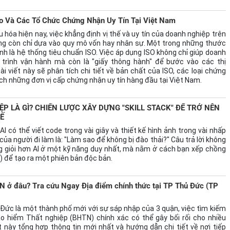
so Và Các Tổ Chức Chứng Nhận Uy Tín Tại Việt Nam
 hóa hiện nay, việc khẳng định vị thế và uy tín của doanh nghiệp trên
ông còn chỉ dựa vào quy mô vốn hay nhân sự. Một trong những thước
h là hệ thống tiêu chuẩn ISO. Việc áp dụng ISO không chỉ giúp doanh
trình vận hành mà còn là "giấy thông hành" để bước vào các thị
ài viết này sẽ phân tích chi tiết về bản chất của ISO, các loại chứng
ách những đơn vị cấp chứng nhận uy tín hàng đầu tại Việt Nam.
P LÀ GÌ? CHIẾN LƯỢC XÂY DỰNG "SKILL STACK" ĐỂ TRỞ NÊN
Ế
I có thể viết code trong vài giây và thiết kế hình ảnh trong vài nhấp
 của người đi làm là: "Làm sao để không bị đào thải?" Câu trả lời không
g giỏi hơn AI ở một kỹ năng duy nhất, mà nằm ở cách bạn xếp chồng
k) để tạo ra một phiên bản độc bản.
 đâu? Tra cứu Ngay Địa điểm chính thức tại TP Thủ Đức (TP
Đức là một thành phố mới với sự sáp nhập của 3 quận, việc tìm kiếm
o hiểm Thất nghiệp (BHTN) chính xác có thể gây bối rối cho nhiều
ết này tổng hợp thông tin mới nhất và hướng dẫn chi tiết về nơi tiếp