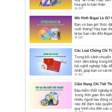
hóa giá trị bản thân.
297
Mô Hình Ikigai Là Gì
Bạn có bao giờ thức dậ
cuối tháng? Hay bạn đa
là lúc bạn cần đến Ikigai
287
Các Loại Chứng Chỉ T
Trong bối cảnh chuyển 
một tấm bằng trong hồ
hội nghề nghiệp hấp dẫn
nhất, giúp bạn có cái n
421
Cẩm Nang Chi Tiết Th
Bảo hiểm thất nghiệp là
trong thời gian tìm ki
nhiều người lao động vẫ
nào để đảm bảo quyền l
quy trình cho đến các 