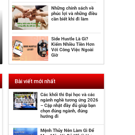
Những chính sách về
phúc lợi và những điều
cần biết khi đi làm
Top 6 cách để phát triển bản thân
việc
Side Hustle Là Gì?
Kiếm Nhiều Tiền Hơn
Phát triển bản thân và thăng tiến trong sự nghiệp là điều mà nh
Với Công Việc Ngoài
chỉ cần có kiến ​​thức về chuyên môn cao mà còn cần có các kỹ 
Giờ
thức trong công việc.
Bài viết mới nhất
Các khối thi Đại học và các
ngành nghề tương ứng 2026
– Cập nhật đầy đủ giúp bạn
chọn đúng ngành, đúng
hướng đi
Mệnh Thủy Nên Làm Gì Để