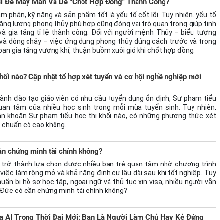
ì Để May Mắn Và Dễ "Chốt Hợp Đồng" Thành Công?
m phán, kỹ năng và sản phẩm tốt là yếu tố cốt lõi. Tuy nhiên, yếu tố
g lượng phong thủy phù hợp cũng đóng vai trò quan trọng giúp tinh
và gia tăng tỉ lệ thành công. Đối với người mệnh Thủy – biểu tượng
 và dòng chảy – việc ứng dụng phong thủy đúng cách trước và trong
ạn gia tăng vượng khí, thuận buồm xuôi gió khi chốt hợp đồng.
khối nào? Cập nhật tổ hợp xét tuyển và cơ hội nghề nghiệp mới
ành đào tạo giáo viên có nhu cầu tuyển dụng ổn định, Sư phạm tiểu
uan tâm của nhiều học sinh trong mỗi mùa tuyển sinh. Tuy nhiên,
băn khoăn Sư phạm tiểu học thi khối nào, có những phương thức xét
 chuẩn có cao không.
ần chứng minh tài chính không?
trở thành lựa chọn được nhiều bạn trẻ quan tâm nhờ chương trình
 việc làm rộng mở và khả năng định cư lâu dài sau khi tốt nghiệp. Tuy
uẩn bị hồ sơ học tập, ngoại ngữ và thủ tục xin visa, nhiều người vẫn
Đức có cần chứng minh tài chính không?
 AI Trong Thời Đại Mới: Bạn Là Người Làm Chủ Hay Kẻ Đứng