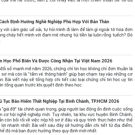
? Cách Định Hướng Nghề Nghiệp Phù Hợp Với Bản Thân
y với cảm giác uể oải, tự hỏi mình đi làm để làm gì ngoài tờ hóa đơn
ng cháy hết mình với đam mê nhưng túi tiền lại luôn rỗng tuếch? Đó
.
in Học Phổ Biến Và Được Công Nhận Tại Việt Nam 2026
đổi số mạnh mẽ năm 2026, chứng chỉ tin học không chỉ đơn thuần là
 sơ mà còn là "tấm vé thông hành" giúp bạn chạm tay vào những cơ
. Bài viết này sẽ tổng hợp chi tiết các loại chứng chỉ tin học uy tín
hìn tổng quan trước khi quyết định theo học.
ủ Tục Bảo Hiểm Thất Nghiệp Tại Bình Chánh, TP.HCM 2026
 "giá đỡ" tài chính quan trọng, giúp người lao động ổn định cuộc sống
ếm cơ hội nghề nghiệp mới. Tuy nhiên, tại khu vực huyện Bình Chánh,
n còn bối rối về việc nộp hồ sơ ở đâu và quy trình thực hiện như thế
ợi nhanh nhất. Bài viết sau đây sẽ hướng dẫn chi tiết từ địa điểm,
chế độ mà bạn được hưởng theo quy định mới nhất.