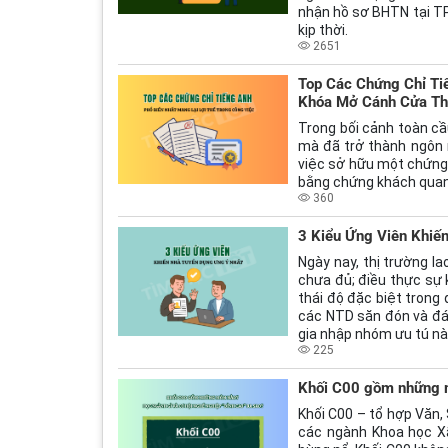
nhận hồ sơ BHTN tại TP
kịp thời.
2651
Top Các Chứng Chỉ Ti
Khóa Mở Cánh Cửa Th
Trong bối cảnh toàn cầ
mà đã trở thành ngôn 
việc sở hữu một chứng c
bằng chứng khách quan 
360
3 Kiểu Ứng Viên Khiế
Ngày nay, thị trường l
chưa đủ; điều thực sự 
thái độ đặc biệt trong
các NTD săn đón và đá
gia nhập nhóm ưu tú nà
225
Khối C00 gồm những mô
Khối C00 – tổ hợp Văn, 
các ngành Khoa học Xã