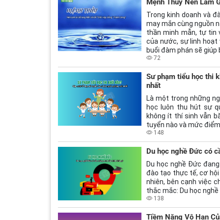
Mệnh Thủy Nên Làm G
Trong kinh doanh và đà
may mắn cùng nguồn năn
thần minh mẫn, tự tin 
của nước, sự linh hoạt
buổi đàm phán sẽ giúp b
72
Sư phạm tiểu học thi 
nhất
Là một trong những ng
học luôn thu hút sự q
không ít thí sinh vẫn 
tuyển nào và mức điểm
148
Du học nghề Đức có c
Du học nghề Đức đang 
đào tạo thực tế, cơ hội
nhiên, bên cạnh việc ch
thắc mắc: Du học nghề 
138
Tiềm Năng Vô Hạn Của