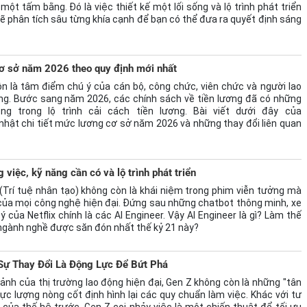
ột tấm bằng. Đó là việc thiết kế một lối sống và lộ trình phát triển
sẽ phân tích sâu từng khía cạnh để bạn có thể đưa ra quyết định sáng
ơ sở năm 2026 theo quy định mới nhất
n là tâm điểm chú ý của cán bộ, công chức, viên chức và người lao
ng. Bước sang năm 2026, các chính sách về tiền lương đã có những
g trong lộ trình cải cách tiền lương. Bài viết dưới đây của
nhật chi tiết mức lương cơ sở năm 2026 và những thay đổi liên quan
 việc, kỹ năng cần có và lộ trình phát triển
 (Trí tuệ nhân tạo) không còn là khái niệm trong phim viễn tưởng mà
" của mọi công nghệ hiện đại. Đứng sau những chatbot thông minh, xe
 ý của Netflix chính là các AI Engineer. Vậy AI Engineer là gì? Làm thế
ngành nghề được săn đón nhất thế kỷ 21 này?
 Sự Thay Đổi Là Động Lực Để Bứt Phá
ảnh của thị trường lao động hiện đại, Gen Z không còn là những "tân
lực lượng nòng cốt định hình lại các quy chuẩn làm việc. Khác với tư
của thế hệ trước, Gen Z coi nhảy việc là một chiến thuật để tối ưu