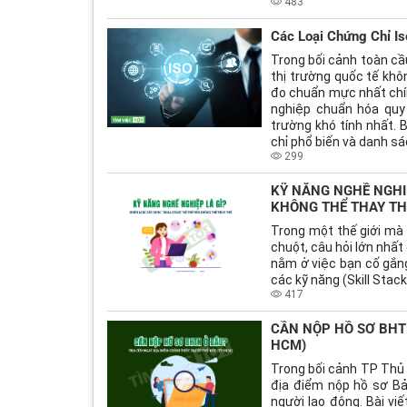
483
Các Loại Chứng Chỉ I
Trong bối cảnh toàn cầu
thị trường quốc tế kh
đo chuẩn mực nhất chín
nghiệp chuẩn hóa quy 
trường khó tính nhất. B
chỉ phổ biến và danh s
299
KỸ NĂNG NGHỀ NGHIỆ
KHÔNG THỂ THAY TH
Trong một thế giới mà A
chuột, câu hỏi lớn nhất
nằm ở việc bạn cố gắn
các kỹ năng (Skill Stac
417
CẦN NỘP HỒ SƠ BHTN ở
HCM)
Trong bối cảnh TP Thủ 
địa điểm nộp hồ sơ Bả
người lao động. Bài vi