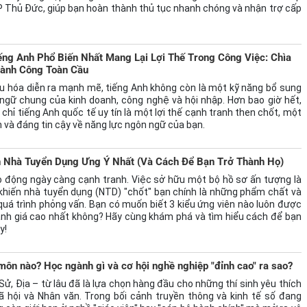
 Thủ Đức, giúp bạn hoàn thành thủ tục nhanh chóng và nhận trợ cấp
ếng Anh Phổ Biến Nhất Mang Lại Lợi Thế Trong Công Việc: Chìa
ành Công Toàn Cầu
u hóa diễn ra mạnh mẽ, tiếng Anh không còn là một kỹ năng bổ sung
ngữ chung của kinh doanh, công nghệ và hội nhập. Hơn bao giờ hết,
hỉ tiếng Anh quốc tế uy tín là một lợi thế cạnh tranh then chốt, một
và đáng tin cậy về năng lực ngôn ngữ của bạn.
n Nhà Tuyển Dụng Ưng Ý Nhất (Và Cách Để Bạn Trở Thành Họ)
ao động ngày càng cạnh tranh. Việc sở hữu một bộ hồ sơ ấn tượng là
khiến nhà tuyển dụng (NTD) "chốt" bạn chính là những phẩm chất và
 quá trình phỏng vấn. Bạn có muốn biết 3 kiểu ứng viên nào luôn được
nh giá cao nhất không? Hãy cùng khám phá và tìm hiểu cách để bạn
y!
n nào? Học ngành gì và cơ hội nghề nghiệp "đỉnh cao" ra sao?
Sử, Địa – từ lâu đã là lựa chọn hàng đầu cho những thí sinh yêu thích
 hội và Nhân văn. Trong bối cảnh truyền thông và kinh tế số đang