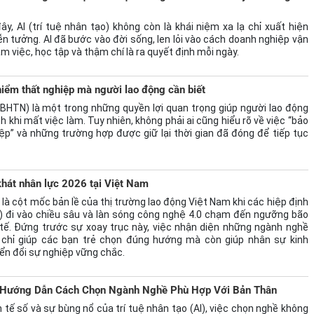
ây, AI (trí tuệ nhân tạo) không còn là khái niệm xa lạ chỉ xuất hiện
ễn tưởng. AI đã bước vào đời sống, len lỏi vào cách doanh nghiệp vận
m việc, học tập và thậm chí là ra quyết định mỗi ngày.
hiểm thất nghiệp mà người lao động cần biết
BHTN) là một trong những quyền lợi quan trọng giúp người lao động
nh khi mất việc làm. Tuy nhiên, không phải ai cũng hiểu rõ về việc “bảo
ệp” và những trường hợp được giữ lại thời gian đã đóng để tiếp tục
hát nhân lực 2026 tại Việt Nam
à cột mốc bản lề của thị trường lao động Việt Nam khi các hiệp định
) đi vào chiều sâu và làn sóng công nghệ 4.0 chạm đến ngưỡng bão
tế. Đứng trước sự xoay trục này, việc nhận diện những ngành nghề
 chỉ giúp các bạn trẻ chọn đúng hướng mà còn giúp nhân sự kinh
yển đổi sự nghiệp vững chắc.
 Hướng Dẫn Cách Chọn Ngành Nghề Phù Hợp Với Bản Thân
 tế số và sự bùng nổ của trí tuệ nhân tạo (AI), việc chọn nghề không