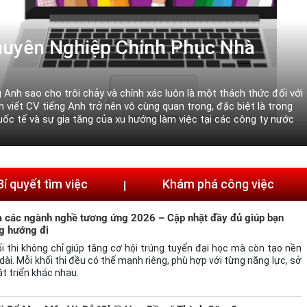
nhân viên xuất sắc
ng điều cần thiết để trở thành một nhân viên xuất sắc. Nếu bạn
 nhân viên được kính trọng, hãy xem xét những yếu tố này và áp
Bí quyết tìm việc
Khám phá công việc
và các ngành nghề tương ứng 2026 – Cập nhật đầy đủ giúp bạn
g hướng đi
i thi không chỉ giúp tăng cơ hội trúng tuyển đại học mà còn tạo nền
dài. Mỗi khối thi đều có thế mạnh riêng, phù hợp với từng năng lực, sở
t triển khác nhau.