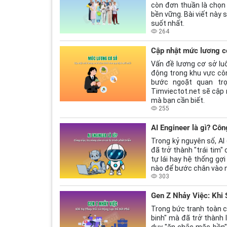
còn đơn thuần là chọn m
bền vững. Bài viết này 
suốt nhất.
264
Cập nhật mức lương c
Vấn đề lương cơ sở luô
động trong khu vực cô
bước ngoặt quan trọn
Timviectot.net sẽ cập 
mà bạn cần biết.
255
AI Engineer là gì? Công
Trong kỷ nguyên số, AI
đã trở thành "trái tim
tự lái hay hệ thống gợi
nào để bước chân vào 
303
Gen Z Nhảy Việc: Khi
Trong bức tranh toàn c
binh" mà đã trở thành 
duy "ăn chắc mặc bền" 