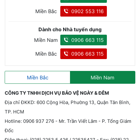
Miền Bắc
0902 553 116
Dành cho Nhà tuyển dụng
Miền Nam
0906 663 115
Miền Bắc
0906 663 115
Miền Bắc
Miền Nam
CÔNG TY TNHH DỊCH VỤ BẢO VỆ NGÀY & ĐÊM
Địa chỉ ĐKKD: 600 Cộng Hòa, Phường 13, Quận Tân Bình,
TP. HCM
Hotline: 0906 937 276 - Mr. Trần Viết Lâm - P. Tổng Giám
Đốc
Điện thoại: (028) 2253 5 426 / 22535427 - Fax: (028) 22