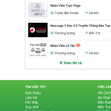
Nhân Viên Trực Page
7 triệu đến 9 triệu
Hà Nội
Massage Y Học C
Thương lượng
Bến Tre
Nhân Viên Lễ Tân
Thương lượng
Hà Nội
Xem tất cả
TÌM VIỆC TỐT
VIỆC LÀ
Giới thiệu
Hồ Chí 
Liên hệ
An Gian
Hỏi đáp
Bắc Kạ
Quy chế
Bến Tre