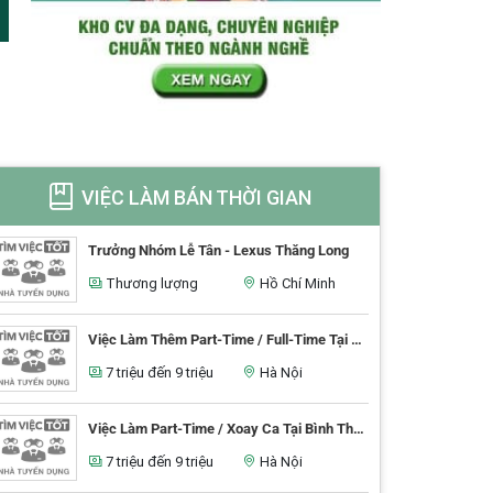
VIỆC LÀM BÁN THỜI GIAN
Trưởng Nhóm Lễ Tân - Lexus Thăng Long
Thương lượng
Hồ Chí Minh
Việc Làm Thêm Part-Time / Full-Time Tại Thủ Đức
7 triệu đến 9 triệu
Hà Nội
Việc Làm Part-Time / Xoay Ca Tại Bình Thạnh
7 triệu đến 9 triệu
Hà Nội