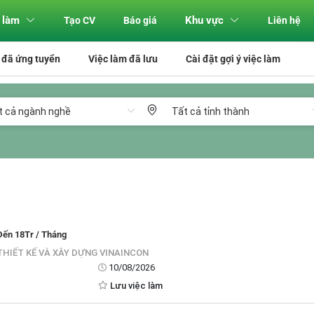
 làm
Khu vực
Tạo CV
Báo giá
Liên hệ
 đã ứng tuyển
Việc làm đã lưu
Cài đặt gợi ý việc làm
Đến 18Tr / Tháng
HIẾT KẾ VÀ XÂY DỰNG VINAINCON
10/08/2026
Lưu việc làm