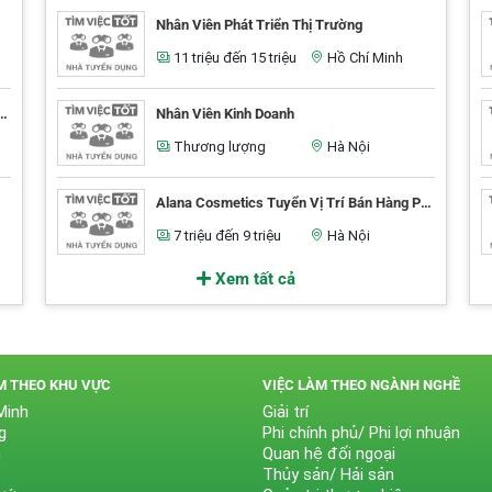
Nhân Viên Phát Triển Thị Trường
11 triệu đến 15 triệu
Hồ Chí Minh
ổ Truyền Thông Báo Tuyển Nhân Viên Spa
Nhân Viên Kinh Doanh
Thương lượng
Hà Nội
Alana Cosmetics Tuyển Vị Trí Bán Hàng Parttime Không Yêu Cầu Kinh Nghiệm
7 triệu đến 9 triệu
Hà Nội
Xem tất cả
M THEO KHU VỰC
VIỆC LÀM THEO NGÀNH NGHỀ
Minh
Giải trí
g
Phi chính phủ/ Phi lợi nhuận
n
Quan hệ đối ngoại
Thủy sản/ Hải sản