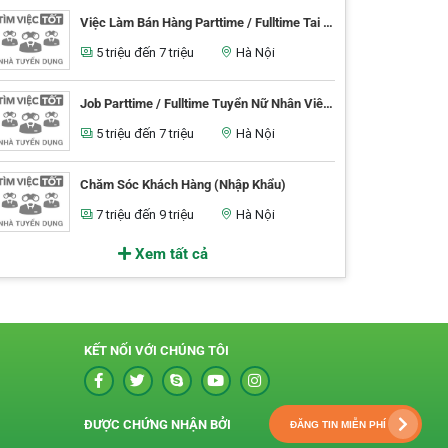
Việc Làm Bán Hàng Parttime / Fulltime Tai Store Quận 12 Tphcm
5 triệu đến 7 triệu
Hà Nội
Job Parttime / Fulltime Tuyển Nữ Nhân Viên Bán Hàng Tại Quận Gò Vấp
5 triệu đến 7 triệu
Hà Nội
Chăm Sóc Khách Hàng (Nhập Khẩu)
7 triệu đến 9 triệu
Hà Nội
Xem tất cả
KẾT NỐI VỚI CHÚNG TÔI
ĐƯỢC CHỨNG NHẬN BỞI
ĐĂNG TIN MIỄN PHÍ