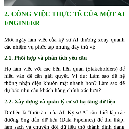
2. CÔNG VIỆC THỰC TẾ CỦA MỘT AI 
ENGINEER
Một ngày làm việc của kỹ sư AI thường xoay quanh 
các nhiệm vụ phức tạp nhưng đầy thú vị:
2.1. Phối hợp và phân tích yêu cầu
Họ làm việc với các bên liên quan (Stakeholders) để 
hiểu vấn đề cần giải quyết. Ví dụ: Làm sao để hệ 
thống nhận diện khuôn mặt nhanh hơn? Làm sao để 
dự báo nhu cầu khách hàng chính xác hơn?
2.2. Xây dựng và quản lý cơ sở hạ tầng dữ liệu
Dữ liệu là "thức ăn" của AI. Kỹ sư AI cần thiết lập các 
đường ống dẫn dữ liệu (Data Pipelines) để thu thập, 
làm sạch và chuyển đổi dữ liệu thô thành định dạng 