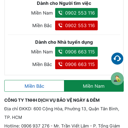
Dành cho Người tìm việc
Miền Nam
0902 553 116
Miền Bắc
0902 553 116
Dành cho Nhà tuyển dụng
Miền Nam
0906 663 115
Miền Bắc
0906 663 115
Miền Bắc
Miền Nam
CÔNG TY TNHH DỊCH VỤ BẢO VỆ NGÀY & ĐÊM
Địa chỉ ĐKKD: 600 Cộng Hòa, Phường 13, Quận Tân Bình,
TP. HCM
Hotline: 0906 937 276 - Mr. Trần Viết Lâm - P. Tổng Giám