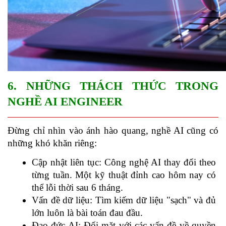
6. NHỮNG THÁCH THỨC TRONG 
NGHỀ AI ENGINEER
Đừng chỉ nhìn vào ánh hào quang, nghề AI cũng có 
những khó khăn riêng:
Cập nhật liên tục: Công nghệ AI thay đổi theo 
từng tuần. Một kỹ thuật đỉnh cao hôm nay có 
thể lỗi thời sau 6 tháng.
Vấn đề dữ liệu: Tìm kiếm dữ liệu "sạch" và đủ 
lớn luôn là bài toán đau đầu.
Đạo đức AI: Đối mặt với các vấn đề về quyền 