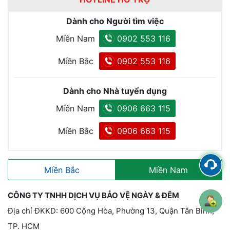
Dành cho Người tìm việc
Miền Nam
0902 553 116
Miền Bắc
0902 553 116
Dành cho Nhà tuyển dụng
Miền Nam
0906 663 115
Miền Bắc
0906 663 115
Miền Bắc
Miền Nam
CÔNG TY TNHH DỊCH VỤ BẢO VỆ NGÀY & ĐÊM
Địa chỉ ĐKKD: 600 Cộng Hòa, Phường 13, Quận Tân Bình,
TP. HCM