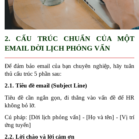
2. CẤU TRÚC CHUẨN CỦA MỘT 
EMAIL DỜI LỊCH PHỎNG VẤN
Để đảm bảo email của bạn chuyên nghiệp, hãy tuân 
thủ cấu trúc 5 phần sau:
2.1. Tiêu đề email (Subject Line)
Tiêu đề cần ngắn gọn, đi thẳng vào vấn đề để HR 
không bỏ lỡ.
Cú pháp: [Dời lịch phỏng vấn] - [Họ và tên] - [Vị trí 
ứng tuyển]
2.2. Lời chào và lời cảm ơn