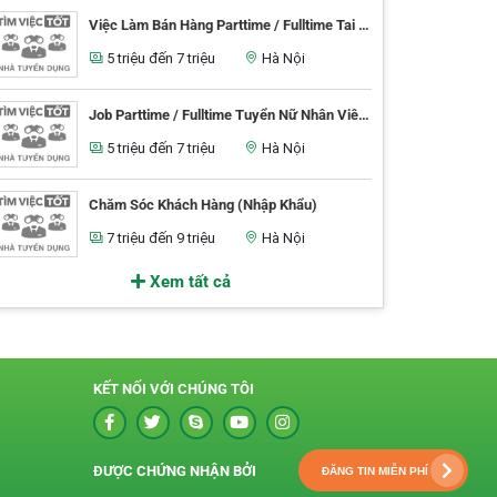
Việc Làm Bán Hàng Parttime / Fulltime Tai Store Quận 12 Tphcm
5 triệu đến 7 triệu
Hà Nội
Job Parttime / Fulltime Tuyển Nữ Nhân Viên Bán Hàng Tại Quận Gò Vấp
5 triệu đến 7 triệu
Hà Nội
Chăm Sóc Khách Hàng (Nhập Khẩu)
7 triệu đến 9 triệu
Hà Nội
Xem tất cả
KẾT NỐI VỚI CHÚNG TÔI
ĐƯỢC CHỨNG NHẬN BỞI
ĐĂNG TIN MIỄN PHÍ