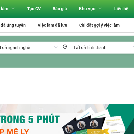
 làm
Khu vực
Tạo CV
Báo giá
Liên hệ
 đã ứng tuyển
Việc làm đã lưu
Cài đặt gợi ý việc làm