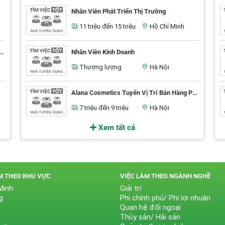
Nhân Viên Phát Triển Thị Trường
11 triệu đến 15 triệu
Hồ Chí Minh
ổ Truyền Thông Báo Tuyển Nhân Viên Spa
Nhân Viên Kinh Doanh
Thương lượng
Hà Nội
Alana Cosmetics Tuyển Vị Trí Bán Hàng Parttime Không Yêu Cầu Kinh Nghiệm
7 triệu đến 9 triệu
Hà Nội
Xem tất cả
M THEO KHU VỰC
VIỆC LÀM THEO NGÀNH NGHỀ
Minh
Giải trí
g
Phi chính phủ/ Phi lợi nhuận
n
Quan hệ đối ngoại
Thủy sản/ Hải sản