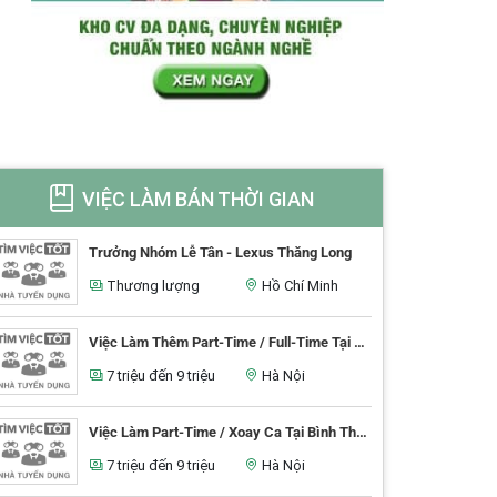
VIỆC LÀM BÁN THỜI GIAN
Trưởng Nhóm Lễ Tân - Lexus Thăng Long
Thương lượng
Hồ Chí Minh
Việc Làm Thêm Part-Time / Full-Time Tại Thủ Đức
7 triệu đến 9 triệu
Hà Nội
Việc Làm Part-Time / Xoay Ca Tại Bình Thạnh
7 triệu đến 9 triệu
Hà Nội