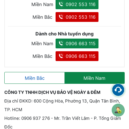
Miền Nam
0902 553 116
Miền Bắc
0902 553 116
Dành cho Nhà tuyển dụng
Miền Nam
0906 663 115
Miền Bắc
0906 663 115
Miền Bắc
Miền Nam
CÔNG TY TNHH DỊCH VỤ BẢO VỆ NGÀY & ĐÊM
Địa chỉ ĐKKD: 600 Cộng Hòa, Phường 13, Quận Tân Bình,
TP. HCM
Hotline: 0906 937 276 - Mr. Trần Viết Lâm - P. Tổng Giám
Đốc