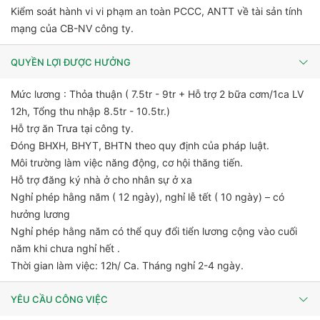
Kiểm soát hành vi vi phạm an toàn PCCC, ANTT về tài sản tính
mạng của CB-NV công ty.
QUYỀN LỢI ĐƯỢC HƯỞNG
Mức lương : Thỏa thuận ( 7.5tr - 9tr + Hỗ trợ 2 bữa cơm/1ca LV
12h, Tổng thu nhập 8.5tr - 10.5tr.)
Hỗ trợ ăn Trưa tại công ty.
Đóng BHXH, BHYT, BHTN theo quy định của pháp luật.
Môi trường làm việc năng động, cơ hội thăng tiến.
Hỗ trợ đăng ký nhà ở cho nhân sự ở xa
Nghỉ phép hằng năm ( 12 ngày), nghỉ lễ tết ( 10 ngày) – có
hưởng lương
Nghỉ phép hằng năm có thể quy đổi tiển lương cộng vào cuối
năm khi chưa nghỉ hết .
Thời gian làm việc: 12h/ Ca. Tháng nghỉ 2-4 ngày.
YÊU CẦU CÔNG VIỆC