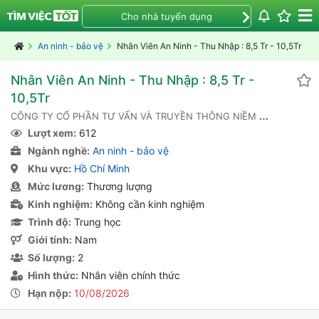
Cho nhà tuyển dụng
An ninh - bảo vệ
Nhân Viên An Ninh - Thu Nhập : 8,5 Tr - 10,5Tr
Nhân Viên An Ninh - Thu Nhập : 8,5 Tr -
10,5Tr
C
ÔNG TY CỔ PHẦN TƯ VẤN VÀ TRUYỀN THÔNG NIỀM TIN - TMB
Lượt xem:
612
Ngành nghề:
An ninh - bảo vệ
Khu vực:
Hồ Chí Minh
Mức lương:
Thương lượng
Kinh nghiệm:
Không cần kinh nghiệm
Trình độ:
Trung học
Giới tính:
Nam
Số lượng:
2
Hình thức:
Nhân viên chính thức
Hạn nộp:
10/08/2026