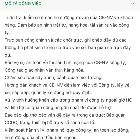
MÔ TẢ CÔNG VIỆC
Tuần tra, kiểm soát các hoạt động ra vào của CB-NV và khách
hàng. Đảm bảo an ninh trật tự, hàng hóa, tài sản ra vào công
ty.
Trực ban cổng chính và các chốt trực, ghi chép đầy đủ các
thông tin phát sinh trong ca trực vào sổ, bàn giao ca trực đầy
đủ.
Bảo vệ sự an toàn về tài sản tính mạng của CB-NV công ty;
Công tác giao nhận văn thư, hàng hóa.
Chăm sóc tưới cây xanh, cảnh quan môi trường.
Hướng dẫn khách và CB-NV đến làm việc với Công ty, lấy vé
xe, sắp xếp, quản lý xe đúng nơi quy định.
Xử lý tình huống khẩn cấp trong phạm vi công ty ngoài giờ HC
và liên hệ cơ quan công an gần nhất để được hỗ trợ.
Báo cáo kịp thời các vấn đề xảy ra trong ca trực; Bảo quản
CCDC, trang thiết bị hỗ trợ & sổ sách của tổ.
Kiểm soát hành vi vi phạm nội quy công ty, an toàn lao động,
hoạt động của nhà thầu bên ngoài.